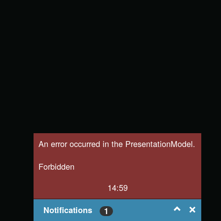
An error occurred in the PresentationModel.
Forbidden
14:59
Notifications
1