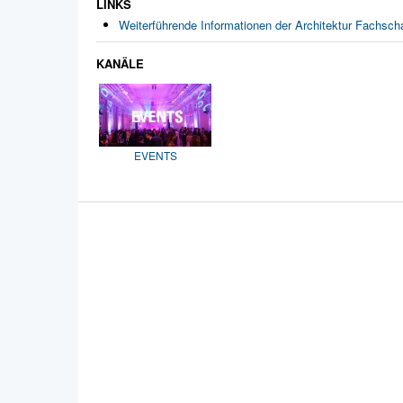
LINKS
Moderatoren:
ZIM Medien-Service
Weiterführende Informationen der Architektur Fachsch
Architektur BUW
KANÄLE
EVENTS