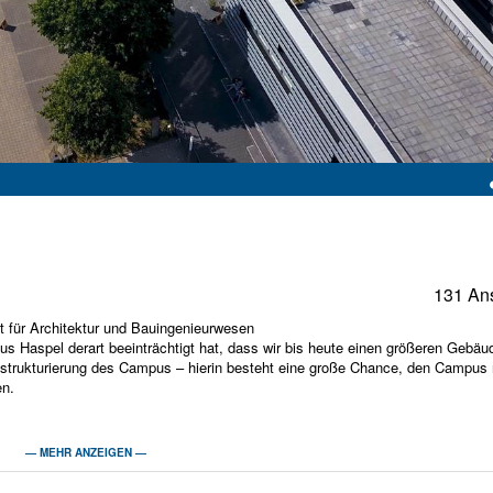
131 An
 für Architektur und Bauingenieurwesen
s Haspel derart beeinträchtigt hat, dass wir bis heute einen größeren Gebäud
mstrukturierung des Campus – hierin besteht eine große Chance, den Campus 
en.
wobei Möglichkeiten und Visionen in einem partizipativen Prozess erarbeite
— MEHR ANZEIGEN —