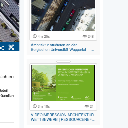
4m 25s
248
Architektur studieren an der
Bergischen Universität Wuppertal - I…
sichten
eteil
räumlich
3m 18s
21
VIDEOIMPRESSION ARCHITEKTUR
t und
WETTBEWERB | RESSOURCENEF…