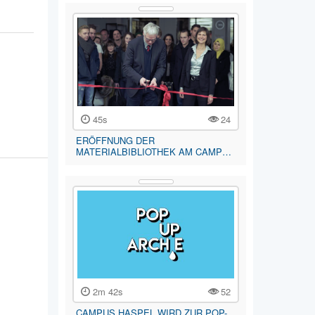
45s
24
ERÖFFNUNG DER
MATERIALBIBLIOTHEK AM CAMP…
2m 42s
52
CAMPUS HASPEL WIRD ZUR POP-