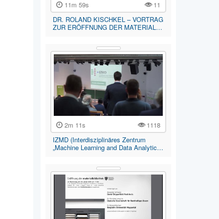
11m 59s
11
DR. ROLAND KISCHKEL – VORTRAG
ZUR ERÖFFNUNG DER MATERIAL…
2m 11s
1118
IZMD (Interdisziplinäres Zentrum
„Machine Learning and Data Analytic…