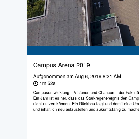
Campus Arena 2019
Aufgenommen am
Aug 6, 2019 8:21 AM
1m 52s
Campusentwicklung – Visionen und Chancen – der Fakultät
Ein Jahr ist es her, dass das Starkregenereignis den Campu
nicht nutzen können. Ein Rückbau folgt und damit eine U
und inhaltlich neu aufzustellen und zukunftsfähig zu mach
Am 19.06.19 fand zu diesem Thema die Campusarena statt, 
ausgewertet wurden.