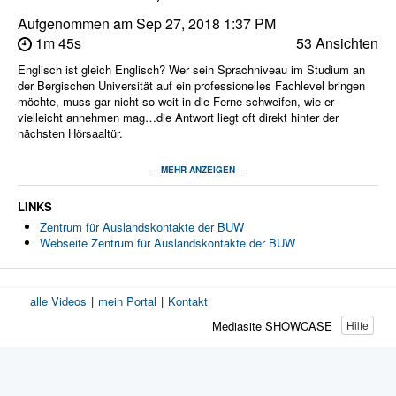
Aufgenommen am
Sep 27, 2018 1:37 PM
1m 45s
53 Ansichten
Englisch ist gleich Englisch? Wer sein Sprachniveau im Studium an
der Bergischen Universität auf ein professionelles Fachlevel bringen
möchte, muss gar nicht so weit in die Ferne schweifen, wie er
vielleicht annehmen mag…die Antwort liegt oft direkt hinter der
nächsten Hörsaaltür.
Informationen zu den Serviceleistungen des Zentrums für
— MEHR ANZEIGEN —
Auslandskontakte der Schumpeter School of Business and
Economics:
LINKS
Auslandssemester, Summer Schools, englischsprachige
Zentrum für Auslandskontakte der BUW
extrakurrikulare business- und karrierebezogene Angebote am
Webseite Zentrum für Auslandskontakte der BUW
Campus finden Sie auf der Seite des Zentrums für Auslandskontakte.
Moderatoren:
ZIM Medien-Service
alle Videos
|
mein Portal
|
Kontakt
Mediasite SHOWCASE
Hilfe